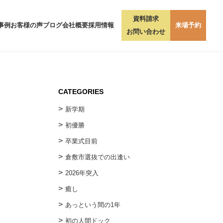
資料請求
事例
お客様の声
ブログ
会社概要
採用情報
来場予約
お問い合わせ
CATEGORIES
新学期
初優勝
卒業式目前
倉敷市選抜での出逢い
2026年突入
癒し
あっという間の1年
初の人間ドック