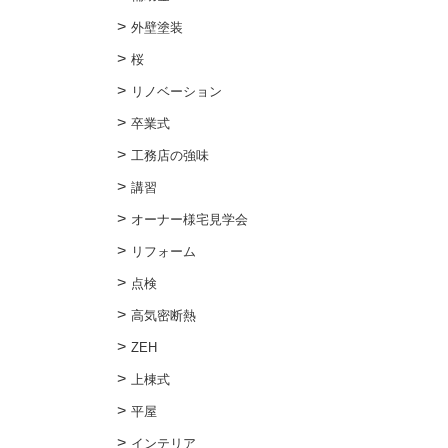
外壁塗装
桜
リノベーション
卒業式
工務店の強味
講習
オーナー様宅見学会
リフォーム
点検
高気密断熱
ZEH
上棟式
平屋
インテリア