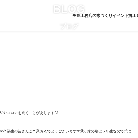
BLOG
矢野工務店の家づくり
イベント
施工
ブログ

ザやコロナを聞くことがあります🥲
🌸卒業生の皆さんご卒業おめでとうございます🎊我が家の娘は５年生なので式に