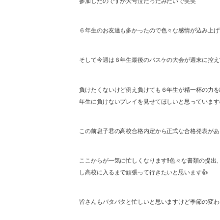
参加したのですが大号泣だったみたいで笑笑
６年生のお友達も多かったので色々な感情が込み上げ
そして今週は６年生最後のバスケの大会が週末に控え
負けたくないけど例え負けても６年生が精一杯の力を
年生に負けないプレイを見せてほしいと思っています
この前息子君の高校合格内定から正式な合格発表があ
ここからが一気に忙しくなります‼️色々な書類の提
し高校に入るまで頑張って行きたいと思います👍
皆さんもバタバタと忙しいと思いますけど季節の変わ