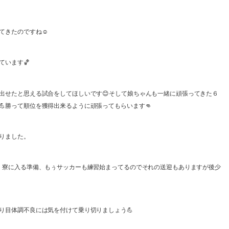
てきたのですね☺️
ています🏀
出せたと思える試合をしてほしいです😊そして娘ちゃんも一緒に頑張ってきた６
勝って順位を獲得出来るように頑張ってもらいます👊
りました。
出、寮に入る準備、もぅサッカーも練習始まってるのでそれの送迎もありますが後少
り目体調不良には気を付けて乗り切りましょう💪