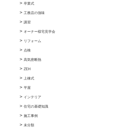
卒業式
工務店の強味
講習
オーナー様宅見学会
リフォーム
点検
高気密断熱
ZEH
上棟式
平屋
インテリア
住宅の基礎知識
施⼯事例
未分類