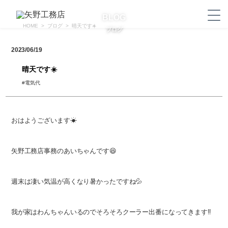
BLOG
HOME
ブログ
晴天です☀️
ブログ
2023/06/19
晴天です☀️
#電気代
おはようございます☀
矢野工務店事務のあいちゃんです😆
週末は凄い気温が高くなり暑かったですね💦
我が家はわんちゃんいるのでそろそろクーラー出番になってきます‼️