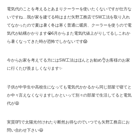
電気代のことを考えるとあまりクーラーを使いたくないですが仕方な
いですね…我が家を建てる時はまだ矢野工務店でSW工法を取り入れ
てなかったので夏は暑く冬は寒く普通に暖房、クーラーを使うので電
気代が結構かかります😭6月からまた電気代値上がりしてるしこれか
ら暑くなってきた時が恐怖でしかないです😱
今からお家を考えてる方にはSW工法はほんとお勧め👌お客様のお家
に行くたび羨ましくなります✨
子供が中学生や高校生になっても電気代かかるから同じ部屋で寝てと
か中々言えなくなりますしかといって別々の部屋で生活してると電気
代が😫
実質0円で太陽光付けれたり断然お得なのでいつでも矢野工務店にお
問い合わせ下さい😃