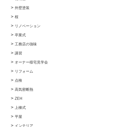
外壁塗装
桜
リノベーション
卒業式
工務店の強味
講習
オーナー様宅見学会
リフォーム
点検
高気密断熱
ZEH
上棟式
平屋
インテリア