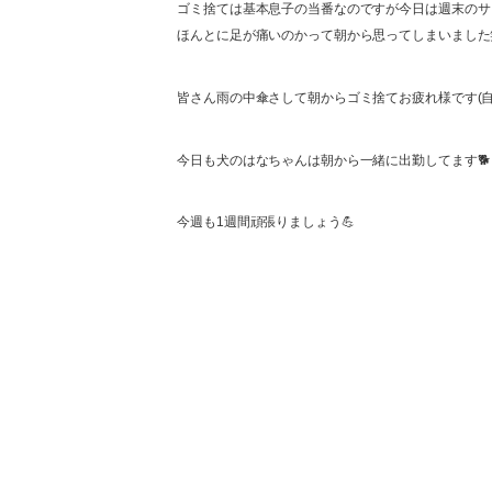
ゴミ捨ては基本息子の当番なのですが今日は週末のサ
ほんとに足が痛いのかって朝から思ってしまいました
皆さん雨の中傘さして朝からゴミ捨てお疲れ様です(自
今日も犬のはなちゃんは朝から一緒に出勤してます🐕
今週も1週間頑張りましょう💪