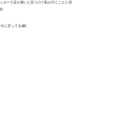
ッカーで足が痛いと言うので私が行くことに😵
笑
分に言ってる😂)