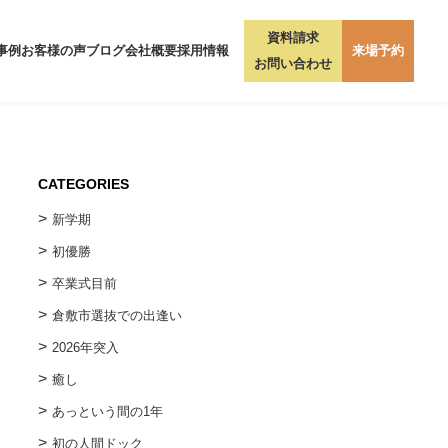
資料請求
事例
お客様の声
ブログ
会社概要
採用情報
来場予約
お問い合わせ
CATEGORIES
新学期
初優勝
卒業式目前
倉敷市選抜での出逢い
2026年突入
癒し
あっという間の1年
初の人間ドック