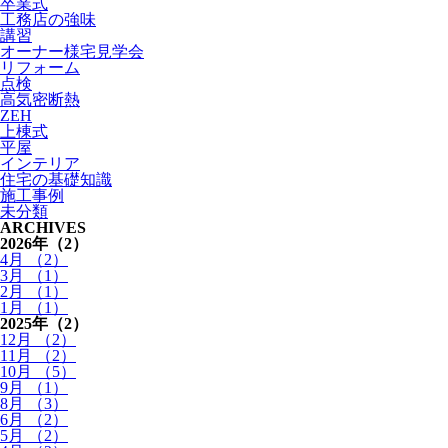
卒業式
工務店の強味
講習
オーナー様宅見学会
リフォーム
点検
高気密断熱
ZEH
上棟式
平屋
インテリア
住宅の基礎知識
施⼯事例
未分類
ARCHIVES
2026年
（2）
4月 （2）
3月 （1）
2月 （1）
1月 （1）
2025年
（2）
12月 （2）
11月 （2）
10月 （5）
9月 （1）
8月 （3）
6月 （2）
5月 （2）