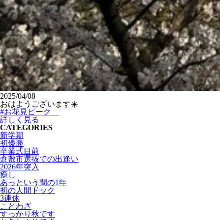
2025/04/08
おはようございます☀️
#お花見ピーク
詳しく見る
CATEGORIES
新学期
初優勝
卒業式目前
倉敷市選抜での出逢い
2026年突入
癒し
あっという間の1年
初の人間ドック
3連休
ことわざ
すっかり秋です