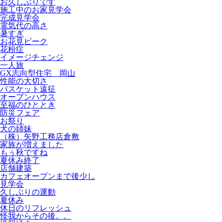
お久しぶりです
施工中のお家見学会
完成見学会
電気代の高さ
暑すぎ
お花見ピーク
花粉症
イメージチェンジ
一人旅
GX志向型住宅 岡山
性能の大切さ
バスケット遠征
オープンハウス
至福のひととき
防災フェア
お祭り
犬の姉妹
（株）矢野工務店倉敷
家族が増えました
もぅ秋ですね
夏休み終了
店舗建築
カフェオープンまで後少し
見学会
久しぶりの運動
夏休み
休日のリフレッシュ
怪我からその後。。