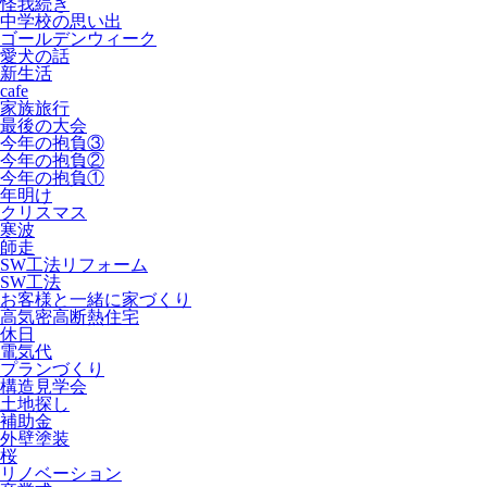
怪我続き
中学校の思い出
ゴールデンウィーク
愛犬の話
新生活
cafe
家族旅行
最後の大会
今年の抱負③
今年の抱負②
今年の抱負①
年明け
クリスマス
寒波
師走
SW工法リフォーム
SW工法
お客様と一緒に家づくり
高気密高断熱住宅
休日
電気代
プランづくり
構造見学会
土地探し
補助金
外壁塗装
桜
リノベーション