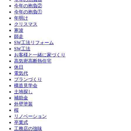
今年の抱負②
今年の抱負①
年明け
クリスマス
寒波
師走
SW工法リフォーム
SW工法
お客様と一緒に家づくり
高気密高断熱住宅
休日
電気代
プランづくり
構造見学会
土地探し
補助金
外壁塗装
桜
リノベーション
卒業式
工務店の強味