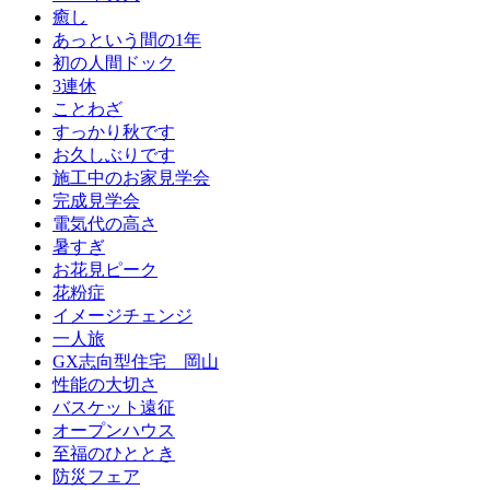
癒し
あっという間の1年
初の人間ドック
3連休
ことわざ
すっかり秋です
お久しぶりです
施工中のお家見学会
完成見学会
電気代の高さ
暑すぎ
お花見ピーク
花粉症
イメージチェンジ
一人旅
GX志向型住宅 岡山
性能の大切さ
バスケット遠征
オープンハウス
至福のひととき
防災フェア