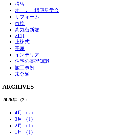
講習
オーナー様宅見学会
リフォーム
点検
高気密断熱
ZEH
上棟式
平屋
インテリア
住宅の基礎知識
施⼯事例
未分類
ARCHIVES
2026年
（2）
4月 （2）
3月 （1）
2月 （1）
1月 （1）