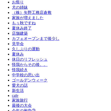
お祭り
犬の姉妹
（株）矢野工務店倉敷
家族が増えました
もぅ秋ですね
夏休み終了
店舗建築
カフェオープンまで後少し
見学会
久しぶりの運動
夏休み
休日のリフレッシュ
怪我からその後。。
怪我続き
中学校の思い出
ゴールデンウィーク
愛犬の話
新生活
cafe
家族旅行
最後の大会
今年の抱負③