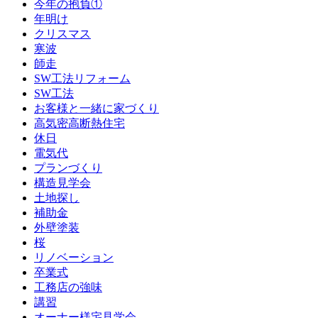
今年の抱負①
年明け
クリスマス
寒波
師走
SW工法リフォーム
SW工法
お客様と一緒に家づくり
高気密高断熱住宅
休日
電気代
プランづくり
構造見学会
土地探し
補助金
外壁塗装
桜
リノベーション
卒業式
工務店の強味
講習
オーナー様宅見学会