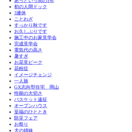
あっという間の1年
初の人間ドック
3連休
ことわざ
すっかり秋です
お久しぶりです
施工中のお家見学会
完成見学会
電気代の高さ
暑すぎ
お花見ピーク
花粉症
イメージチェンジ
一人旅
GX志向型住宅 岡山
性能の大切さ
バスケット遠征
オープンハウス
至福のひととき
防災フェア
お祭り
犬の姉妹