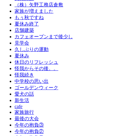
（株）矢野工務店倉敷
家族が増えました
もぅ秋ですね
夏休み終了
店舗建築
カフェオープンまで後少し
見学会
久しぶりの運動
夏休み
休日のリフレッシュ
怪我からその後。。
怪我続き
中学校の思い出
ゴールデンウィーク
愛犬の話
新生活
cafe
家族旅行
最後の大会
今年の抱負③
今年の抱負②