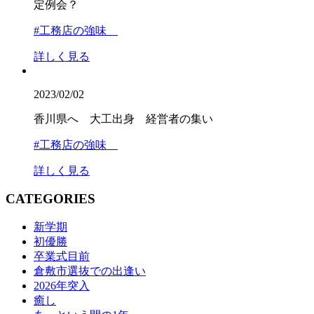
定例会？
#工務店の強味
詳しく見る
2023/02/02
香川県へ 大工出身 経営者の集い
#工務店の強味
詳しく見る
CATEGORIES
新学期
初優勝
卒業式目前
倉敷市選抜での出逢い
2026年突入
癒し