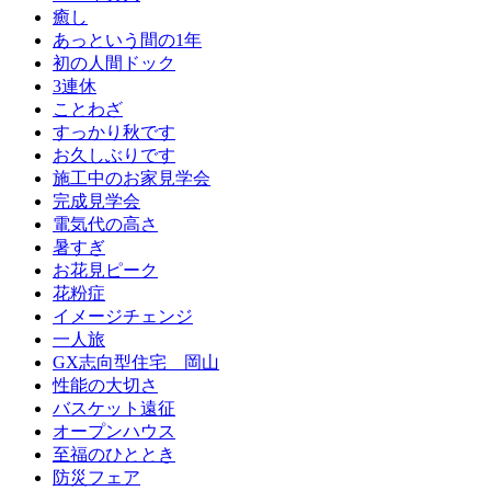
癒し
あっという間の1年
初の人間ドック
3連休
ことわざ
すっかり秋です
お久しぶりです
施工中のお家見学会
完成見学会
電気代の高さ
暑すぎ
お花見ピーク
花粉症
イメージチェンジ
一人旅
GX志向型住宅 岡山
性能の大切さ
バスケット遠征
オープンハウス
至福のひととき
防災フェア