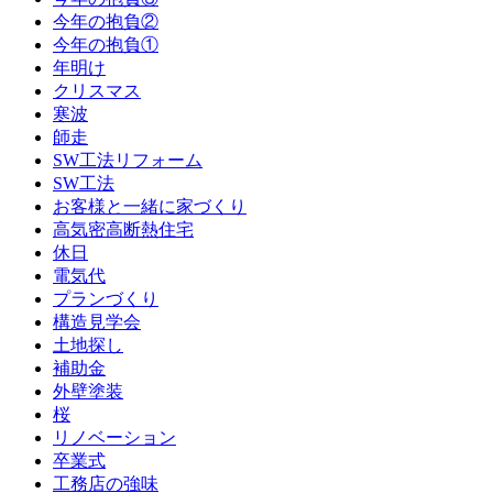
今年の抱負②
今年の抱負①
年明け
クリスマス
寒波
師走
SW工法リフォーム
SW工法
お客様と一緒に家づくり
高気密高断熱住宅
休日
電気代
プランづくり
構造見学会
土地探し
補助金
外壁塗装
桜
リノベーション
卒業式
工務店の強味