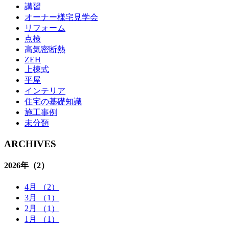
講習
オーナー様宅見学会
リフォーム
点検
高気密断熱
ZEH
上棟式
平屋
インテリア
住宅の基礎知識
施⼯事例
未分類
ARCHIVES
2026年
（2）
4月 （2）
3月 （1）
2月 （1）
1月 （1）