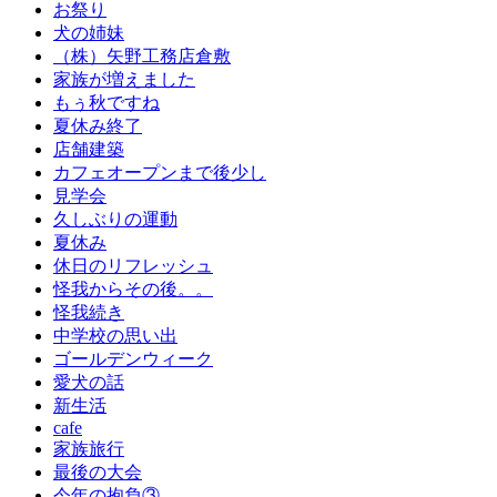
お祭り
犬の姉妹
（株）矢野工務店倉敷
家族が増えました
もぅ秋ですね
夏休み終了
店舗建築
カフェオープンまで後少し
見学会
久しぶりの運動
夏休み
休日のリフレッシュ
怪我からその後。。
怪我続き
中学校の思い出
ゴールデンウィーク
愛犬の話
新生活
cafe
家族旅行
最後の大会
今年の抱負③