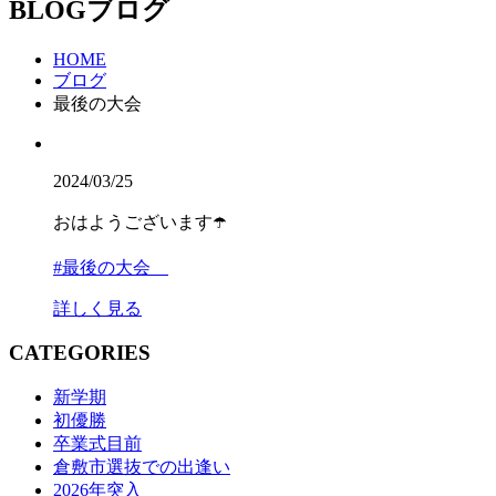
BLOG
ブログ
HOME
ブログ
最後の大会
2024/03/25
おはようございます☂️
#最後の大会
詳しく見る
CATEGORIES
新学期
初優勝
卒業式目前
倉敷市選抜での出逢い
2026年突入